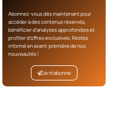
Abonnez-vous dès maintenant pour
accéder à des contenus réservés,
bénéficier d’analyses approfondies et
profiter d’offres exclusives. Restez
informé en avant-première de nos
nouveautés !
Je m'abonne