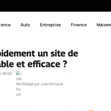
rance
Auto
Entreprise
Finance
Maison
idement un site de
le et efficace ?
 à 18h59
·
·
Rédigé par
Julie Michaud