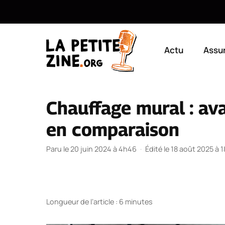
Aller
au
Actu
Assu
contenu
Chauffage mural : av
en comparaison
Paru le 20 juin 2024 à 4h46
·
Édité le 18 août 2025 à 
Longueur de l’article : 6 minutes