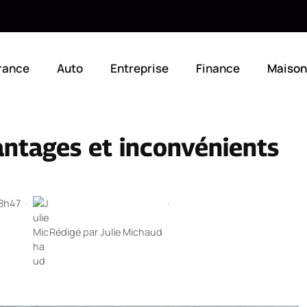
rance
Auto
Entreprise
Finance
Maison
antages et inconvénients
18h47
·
·
Rédigé par
Julie Michaud