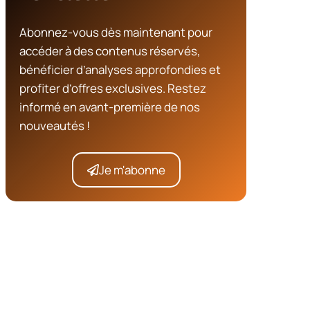
Abonnez-vous dès maintenant pour
accéder à des contenus réservés,
bénéficier d’analyses approfondies et
profiter d’offres exclusives. Restez
informé en avant-première de nos
nouveautés !
Je m'abonne