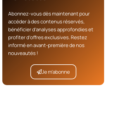
Abonnez-vous dès maintenant pour
accéder à des contenus réservés,
bénéficier d’analyses approfondies et
profiter d’offres exclusives. Restez
informé en avant-première de nos
nouveautés !
Je m'abonne