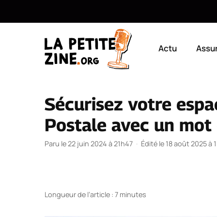
Aller
au
Actu
Assu
contenu
Sécurisez votre espa
Postale avec un mot 
Paru le 22 juin 2024 à 21h47
·
Édité le 18 août 2025 à 
Longueur de l’article : 7 minutes