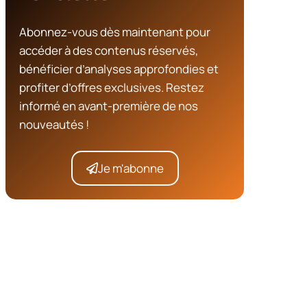
Abonnez-vous dès maintenant pour
accéder à des contenus réservés,
bénéficier d’analyses approfondies et
profiter d’offres exclusives. Restez
informé en avant-première de nos
nouveautés !
Je m'abonne