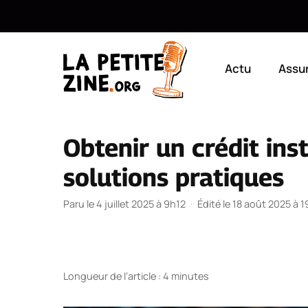
Aller
au
Actu
Assu
contenu
Obtenir un crédit ins
solutions pratiques
Paru le 4 juillet 2025 à 9h12
·
Édité le 18 août 2025 à 
Longueur de l’article : 4 minutes