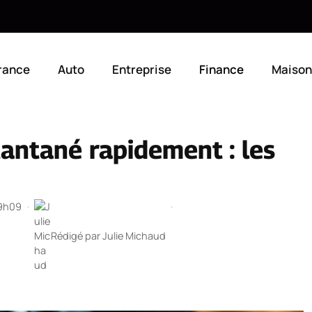
rance
Auto
Entreprise
Finance
Maison
tantané rapidement : les
19h09
·
·
Rédigé par
Julie Michaud