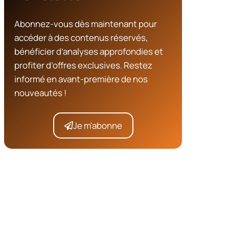
Abonnez-vous dès maintenant pour
accéder à des contenus réservés,
bénéficier d’analyses approfondies et
profiter d’offres exclusives. Restez
informé en avant-première de nos
nouveautés !
Je m'abonne