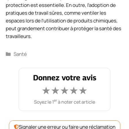
protection est essentielle. En outre, l’adoption de
pratiques de travail sûres, comme ventiler les
espaces lors de l’utilisation de produits chimiques,
peut grandement contribuer à protéger la santé des
travailleurs.
Catégories
Santé
Donnez votre avis
★
★
★
★
★
er
Soyez le 1
à noter cet article
Signaler une erreur ou faire une réclamation