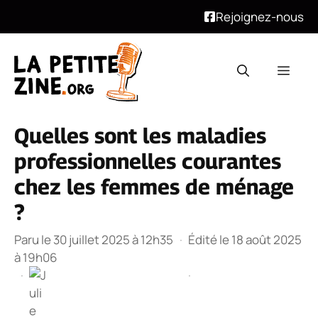
Rejoignez-nous
Aller
au
Men
contenu
Quelles sont les maladies
professionnelles courantes
chez les femmes de ménage
?
Paru le 30 juillet 2025 à 12h35
·
Édité le 18 août 2025
à 19h06
·
·