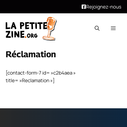
Rejoignez-nous
Aller
au
Men
contenu
Réclamation
[contact-form-7 id= »c2b4aea »
title= »Reclamation »]