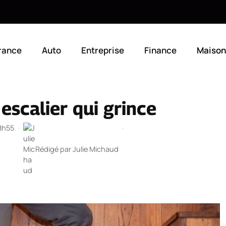
rance
Auto
Entreprise
Finance
Maison
escalier qui grince
18h55
·
·
Rédigé par
Julie Michaud