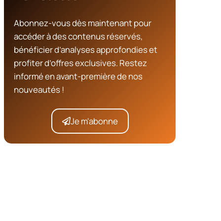
Abonnez-vous dès maintenant pour
accéder à des contenus réservés,
bénéficier d’analyses approfondies et
profiter d’offres exclusives. Restez
informé en avant-première de nos
nouveautés !
Je m'abonne