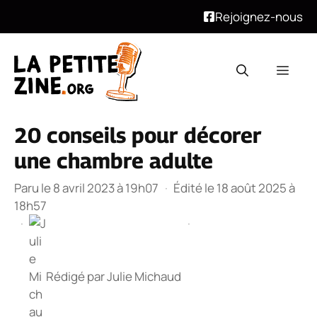
Rejoignez-nous
Aller
au
Men
contenu
20 conseils pour décorer
une chambre adulte
Paru le 8 avril 2023 à 19h07
·
Édité le 18 août 2025 à
18h57
·
·
Rédigé par
Julie Michaud