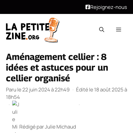
Rejoignez-nous
Aller
au
Men
contenu
Aménagement cellier : 8
idées et astuces pour un
cellier organisé
Paru le 22 juin 2024 à 22h49
·
Édité le 18 août 2025 à
18h54
·
·
Rédigé par
Julie Michaud