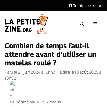
Rejoignez-nous
Aller
au
Men
contenu
Combien de temps faut-il
attendre avant d’utiliser un
matelas roulé ?
Paru le 24 juin 2024 à 19h47
·
Édité le 18 août 2025 à
18h52
·
·
Rédigé par
Julie Michaud