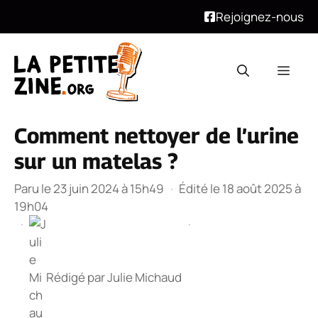
Rejoignez-nous
Aller
au
Men
contenu
Comment nettoyer de l’urine
sur un matelas ?
Paru le 23 juin 2024 à 15h49
·
Édité le 18 août 2025 à
19h04
·
·
Rédigé par
Julie Michaud