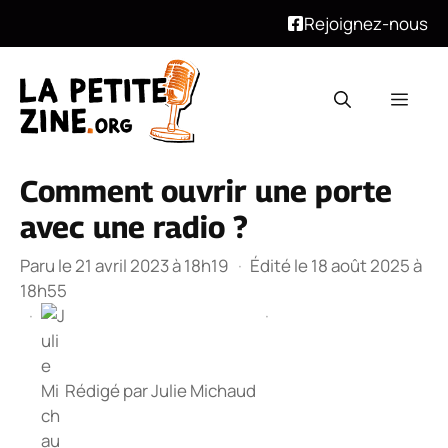
Rejoignez-nous
Aller
au
Men
contenu
Comment ouvrir une porte
avec une radio ?
Paru le 21 avril 2023 à 18h19
·
Édité le 18 août 2025 à
18h55
·
·
Rédigé par
Julie Michaud