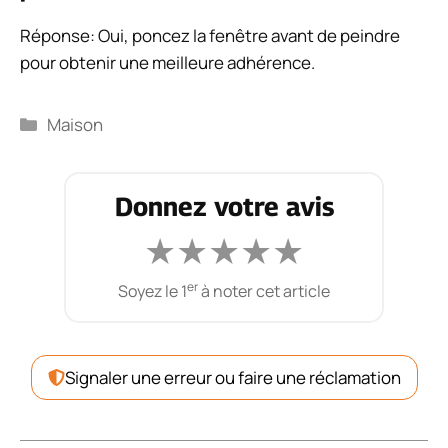
Réponse: Oui, poncez la fenêtre avant de peindre
pour obtenir une meilleure adhérence.
Catégories
Maison
Donnez votre avis
★
★
★
★
★
er
Soyez le 1
à noter cet article
Signaler une erreur ou faire une réclamation