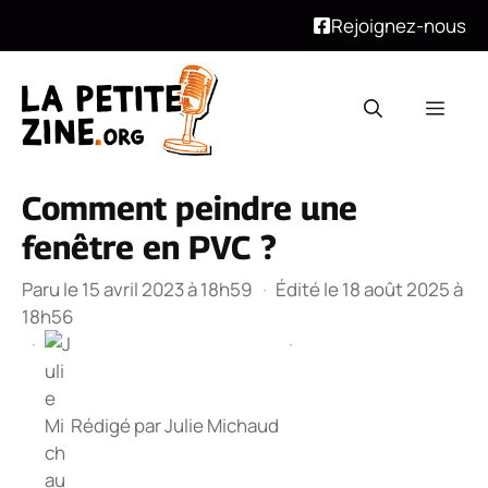
Rejoignez-nous
Aller
au
Men
contenu
Comment peindre une
fenêtre en PVC ?
Paru le 15 avril 2023 à 18h59
·
Édité le 18 août 2025 à
18h56
·
·
Rédigé par
Julie Michaud