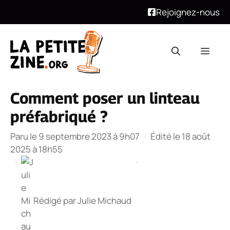
Rejoignez-nous
Aller
au
Men
contenu
Comment poser un linteau
préfabriqué ?
Paru le 9 septembre 2023 à 9h07
·
Édité le 18 août
2025 à 18h55
·
·
Rédigé par
Julie Michaud