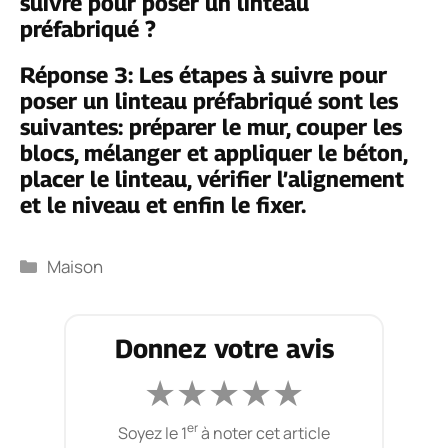
suivre pour poser un linteau
préfabriqué ?
Réponse 3: Les étapes à suivre pour
poser un linteau préfabriqué sont les
suivantes: préparer le mur, couper les
blocs, mélanger et appliquer le béton,
placer le linteau, vérifier l’alignement
et le niveau et enfin le fixer.
Catégories
Maison
Donnez votre avis
★
★
★
★
★
er
Soyez le 1
à noter cet article