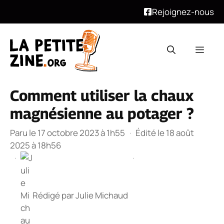
Rejoignez-nous
Aller
au
Men
contenu
Comment utiliser la chaux
magnésienne au potager ?
Paru le 17 octobre 2023 à 1h55
·
Édité le 18 août
2025 à 18h56
·
·
Rédigé par
Julie Michaud