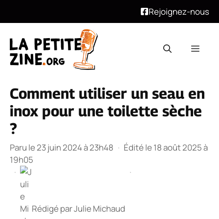
Rejoignez-nous
Aller
au
Men
contenu
Comment utiliser un seau en
inox pour une toilette sèche
?
Paru le 23 juin 2024 à 23h48
·
Édité le 18 août 2025 à
19h05
·
·
Rédigé par
Julie Michaud