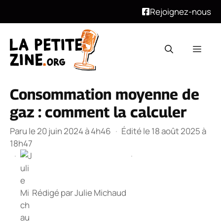
Rejoignez-nous
Aller
au
Men
contenu
Consommation moyenne de
gaz : comment la calculer
Paru le 20 juin 2024 à 4h46
·
Édité le 18 août 2025 à
18h47
·
·
Rédigé par
Julie Michaud