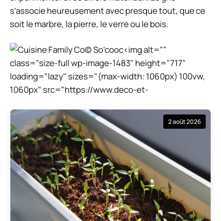
s’associe heureusement avec presque tout, que ce
soit le marbre, la pierre, le verre ou le bois.
© So’cooc<img alt=""
class="size-full wp-image-1483" height="717"
loading="lazy" sizes="(max-width: 1060px) 100vw,
1060px" src="https://www.deco-et-
2 août 2026