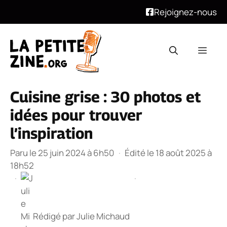
Rejoignez-nous
Aller
au
Men
contenu
Cuisine grise : 30 photos et
idées pour trouver
l’inspiration
Paru le 25 juin 2024 à 6h50
·
Édité le 18 août 2025 à
18h52
·
·
Rédigé par
Julie Michaud