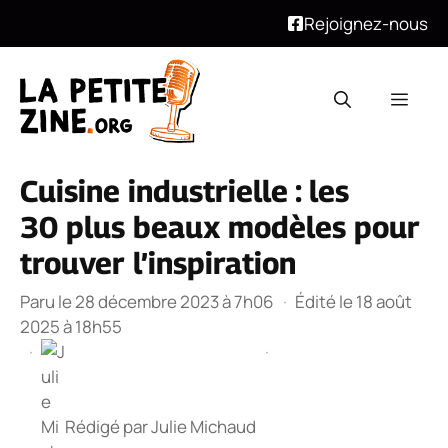
Rejoignez-nous
Aller
au
Men
contenu
Cuisine industrielle : les
30 plus beaux modèles pour
trouver l’inspiration
Paru le 28 décembre 2023 à 7h06
·
Édité le 18 août
2025 à 18h55
·
·
Rédigé par
Julie Michaud