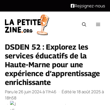
Rejoignez-nous
Aller
au
Men
contenu
DSDEN 52 : Explorez les
services éducatifs de la
Haute-Marne pour une
expérience d’apprentissage
enrichissante
Paru le 26 juin 2024 à 11h46
·
Édité le 18 août 2025 à
18h58
·
·