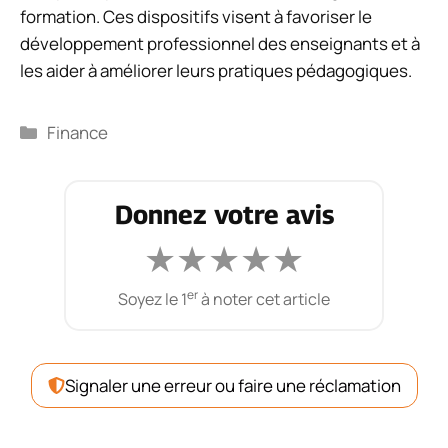
formation. Ces dispositifs visent à favoriser le
développement professionnel des enseignants et à
les aider à améliorer leurs pratiques pédagogiques.
Catégories
Finance
Donnez votre avis
★
★
★
★
★
er
Soyez le 1
à noter cet article
Signaler une erreur ou faire une réclamation