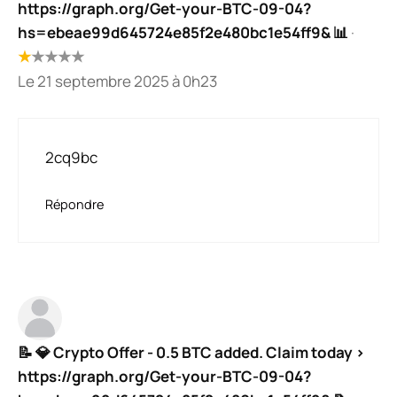
https://graph.org/Get-your-BTC-09-04?
hs=ebeae99d645724e85f2e480bc1e54ff9& 📊
·
★
★
★
★
★
Le 21 septembre 2025 à 0h23
2cq9bc
Répondre
📝 💎 Crypto Offer - 0.5 BTC added. Claim today >
https://graph.org/Get-your-BTC-09-04?