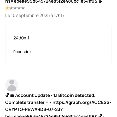
hs=ebeae99d645724e85f2e480bc1e54ff9& 📝
·
★
★
★
★
★
Le 10 septembre 2025 à 17h17
24d0m1
Répondre
🔓 💼 Account Update - 1.1 Bitcoin detected.
Complete transfer => https://graph.org/ACCESS-
CRYPTO-REWARDS-07-23?
hs=ebeae99d645724e85f2e480bc1e54ff9& 🔓
·