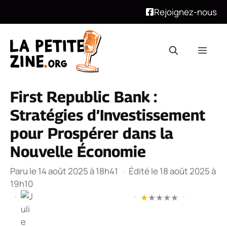
Rejoignez-nous
Aller
au
Men
contenu
First Republic Bank :
Stratégies d’Investissement
pour Prospérer dans la
Nouvelle Économie
Paru le 14 août 2025 à 18h41
·
Édité le 18 août 2025 à
19h10
·
·
·
★
★
★
★
★