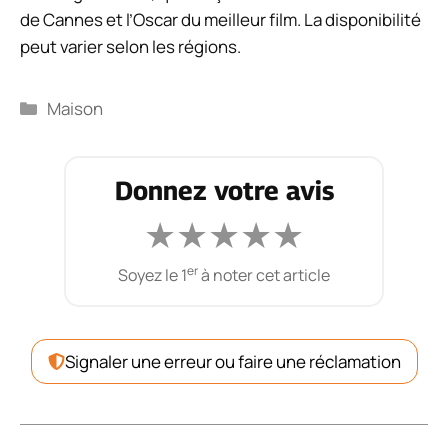
de Cannes et l’Oscar du meilleur film. La disponibilité
peut varier selon les régions.
Catégories
Maison
Donnez votre avis
★
★
★
★
★
er
Soyez le 1
à noter cet article
Signaler une erreur ou faire une réclamation