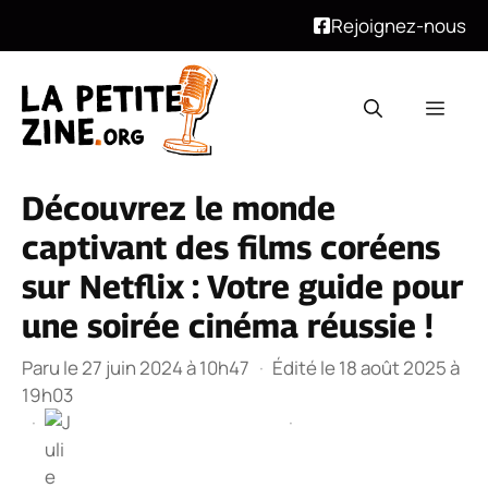
Rejoignez-nous
Aller
au
Men
contenu
Découvrez le monde
captivant des films coréens
sur Netflix : Votre guide pour
une soirée cinéma réussie !
Paru le 27 juin 2024 à 10h47
·
Édité le 18 août 2025 à
19h03
·
·