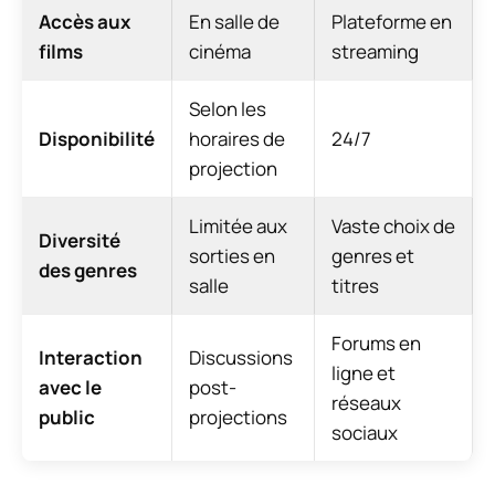
Accès aux
En salle de
Plateforme en
films
cinéma
streaming
Selon les
Disponibilité
horaires de
24/7
projection
Limitée aux
Vaste choix de
Diversité
sorties en
genres et
des genres
salle
titres
Forums en
Interaction
Discussions
ligne et
avec le
post-
réseaux
public
projections
sociaux