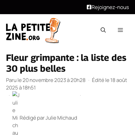
Rejoignez-nous
Aller
au
Men
contenu
Fleur grimpante : la liste des
30 plus belles
Paru le 20 novembre 2023 à 20h28
·
Édité le 18 août
2025 à 18h51
·
·
Rédigé par
Julie Michaud