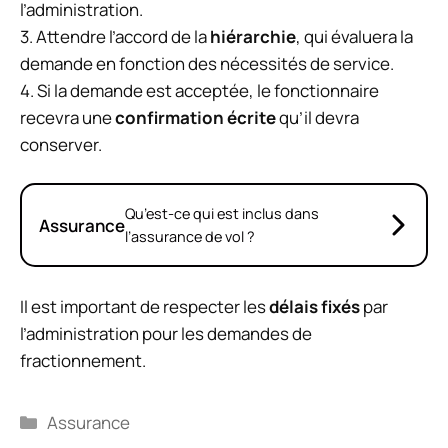
l’administration.
3. Attendre l’accord de la
hiérarchie
, qui évaluera la
demande en fonction des nécessités de service.
4. Si la demande est acceptée, le fonctionnaire
recevra une
confirmation écrite
qu’il devra
conserver.
Qu’est-ce qui est inclus dans
Assurance
l’assurance de vol ?
Il est important de respecter les
délais fixés
par
l’administration pour les demandes de
fractionnement.
Catégories
Assurance