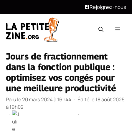
Rejoignez-nous
Aller
au
Men
contenu
Jours de fractionnement
dans la fonction publique :
optimisez vos congés pour
une meilleure productivité
Paru le 20 mars 2024 à 16h44
·
Édité le 18 août 2025
à 19h02
·
·