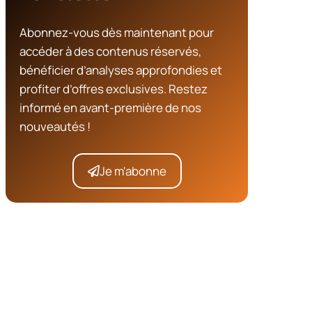
Abonnez-vous dès maintenant pour
accéder à des contenus réservés,
bénéficier d’analyses approfondies et
profiter d’offres exclusives. Restez
informé en avant-première de nos
nouveautés !
Je m'abonne