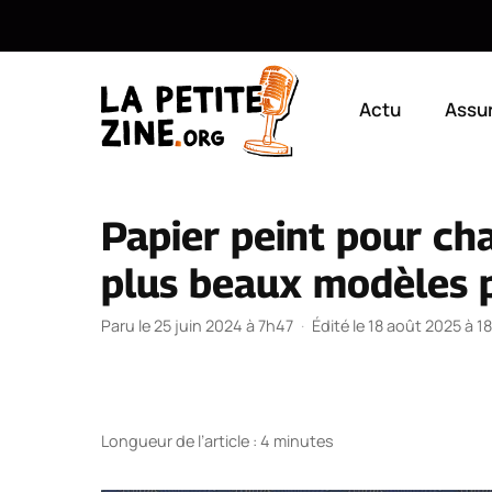
Aller
au
Actu
Assu
contenu
Papier peint pour cha
plus beaux modèles 
Paru le 25 juin 2024 à 7h47
·
Édité le 18 août 2025 à 1
Longueur de l’article : 4 minutes