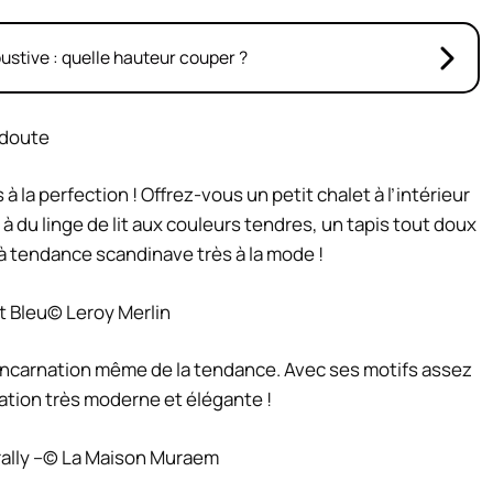
bustive : quelle hauteur couper ?
edoute
s à la perfection ! Offrez-vous un petit chalet à l’intérieur
à du linge de lit aux couleurs tendres, un tapis tout doux
 à tendance scandinave très à la mode !
© Leroy Merlin
 l’incarnation même de la tendance. Avec ses motifs assez
oration très moderne et élégante !
© La Maison Muraem