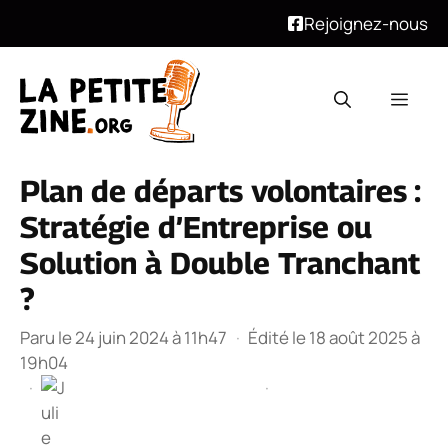
Rejoignez-nous
Aller
au
Men
contenu
Plan de départs volontaires :
Stratégie d’Entreprise ou
Solution à Double Tranchant
?
Paru le 24 juin 2024 à 11h47
·
Édité le 18 août 2025 à
19h04
·
·