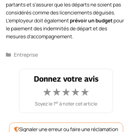
partants et s’assurer que les départs ne soient pas
considérés comme des licenciements déguisés.
L’employeur doit également
prévoir un budget
pour
le paiement des indemnités de départ et des
mesures d’accompagnement.
Catégories
Entreprise
Donnez votre avis
★
★
★
★
★
er
Soyez le 1
à noter cet article
Signaler une erreur ou faire une réclamation