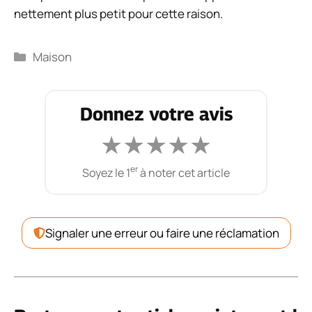
nettement plus petit pour cette raison.
Catégories
Maison
Donnez votre avis
★
★
★
★
★
er
Soyez le 1
à noter cet article
Signaler une erreur ou faire une réclamation