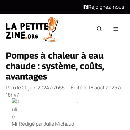
Rejoignez-nous
Aller
au
Men
contenu
Pompes à chaleur à eau
chaude : système, coûts,
avantages
Paru le 20 juin 2024 à 7h55
·
Édité le 18 août 2025 à
18h47
·
·
Rédigé par
Julie Michaud