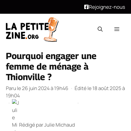
Rejoignez-nous
Aller
au
Men
contenu
Pourquoi engager une
femme de ménage à
Thionville ?
Paru le 26 juin 2024 à 19h46
·
Édité le 18 août 2025 à
19h04
·
·
Rédigé par
Julie Michaud