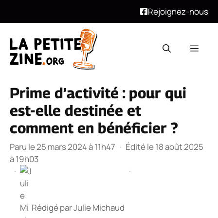
Rejoignez-nous
Aller
au
Men
contenu
Prime d’activité : pour qui
est-elle destinée et
comment en bénéficier ?
Paru le 25 mars 2024 à 11h47
·
Édité le 18 août 2025
à 19h03
·
·
Rédigé par
Julie Michaud