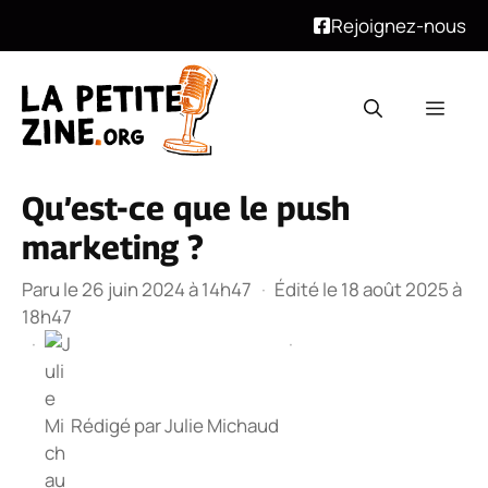
Rejoignez-nous
Aller
au
Men
contenu
Qu’est-ce que le push
marketing ?
Paru le 26 juin 2024 à 14h47
·
Édité le 18 août 2025 à
18h47
·
·
Rédigé par
Julie Michaud