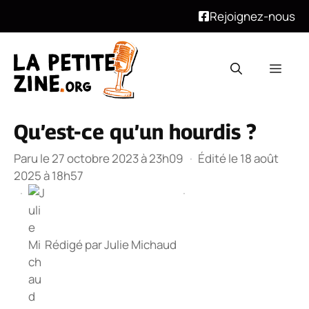
Rejoignez-nous
Aller
au
Men
contenu
Qu’est-ce qu’un hourdis ?
Paru le 27 octobre 2023 à 23h09
·
Édité le 18 août
2025 à 18h57
·
·
Rédigé par
Julie Michaud