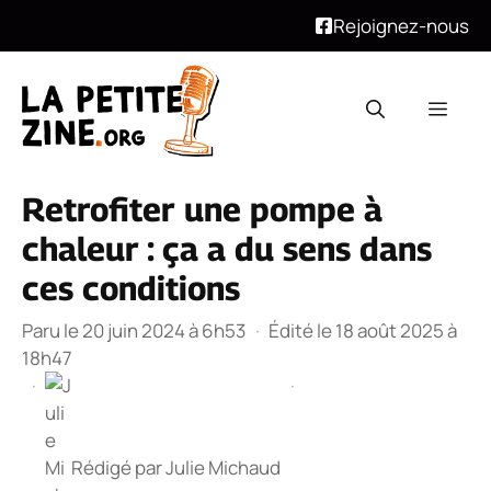
Rejoignez-nous
Aller
au
Men
contenu
Retrofiter une pompe à
chaleur : ça a du sens dans
ces conditions
Paru le 20 juin 2024 à 6h53
·
Édité le 18 août 2025 à
18h47
·
·
Rédigé par
Julie Michaud