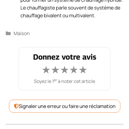
Le chauffagiste parle souvent de système de
chauffage bivalent ou multivalent.
Catégories
Maison
Donnez votre avis
★
★
★
★
★
er
Soyez le 1
à noter cet article
Signaler une erreur ou faire une réclamation