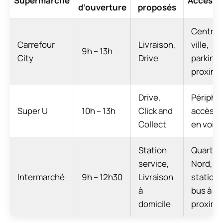
Supermarché
Accessib
d’ouverture
proposés
Centre-
Carrefour
Livraison,
ville,
9h – 13h
City
Drive
parking 
proximi
Drive,
Périphér
Super U
10h – 13h
Click and
accès fa
Collect
en voitu
Station
Quartier
service,
Nord,
Intermarché
9h – 12h30
Livraison
stations
à
bus à
domicile
proximi