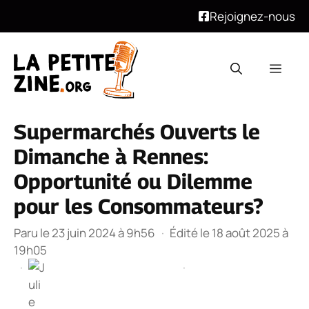
Rejoignez-nous
Aller
au
Men
contenu
Supermarchés Ouverts le
Dimanche à Rennes:
Opportunité ou Dilemme
pour les Consommateurs?
Paru le 23 juin 2024 à 9h56
·
Édité le 18 août 2025 à
19h05
·
·