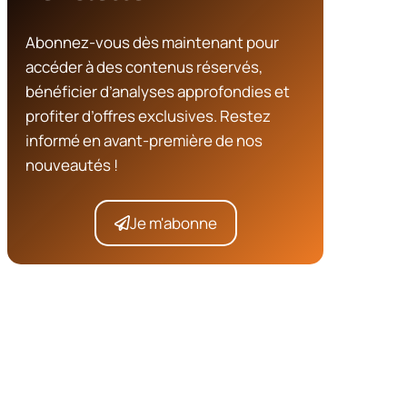
Abonnez-vous dès maintenant pour
accéder à des contenus réservés,
bénéficier d’analyses approfondies et
profiter d’offres exclusives. Restez
informé en avant-première de nos
nouveautés !
Je m'abonne