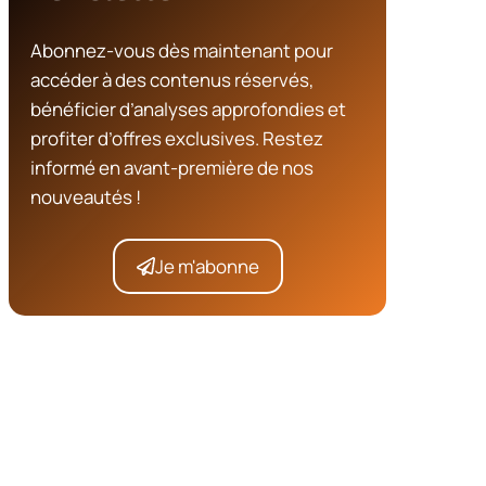
Abonnez-vous dès maintenant pour
accéder à des contenus réservés,
bénéficier d’analyses approfondies et
profiter d’offres exclusives. Restez
informé en avant-première de nos
nouveautés !
Je m'abonne