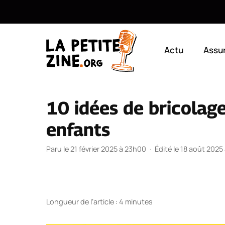
Aller
au
Actu
Assu
contenu
10 idées de bricolage 
enfants
Paru le 21 février 2025 à 23h00
·
Édité le 18 août 2025
Longueur de l’article : 4 minutes