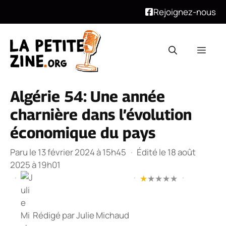
Rejoignez-nous
Aller
au
Men
contenu
Algérie 54: Une année
charnière dans l’évolution
économique du pays
Paru le 13 février 2024 à 15h45
·
Édité le 18 août
2025 à 19h01
·
·
·
★
★
★
★
★
Rédigé par
Julie Michaud