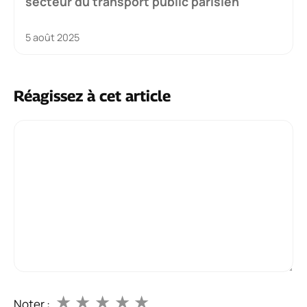
secteur du transport public parisien
5 août 2025
Réagissez à cet article
Commentaire
★
★
★
★
★
Noter :