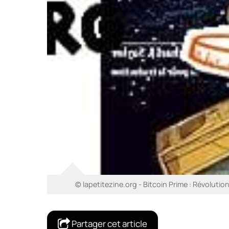
© lapetitezine.org - Bitcoin Prime : Révoluti
Partager cet article