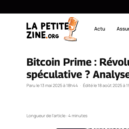
Aller
au
Actu
Assu
contenu
Bitcoin Prime : Révo
spéculative ? Analys
Paru le 13 mai 2025 à 18h44
·
Édité le 18 août 2025 à 
Longueur de l’article : 4 minutes