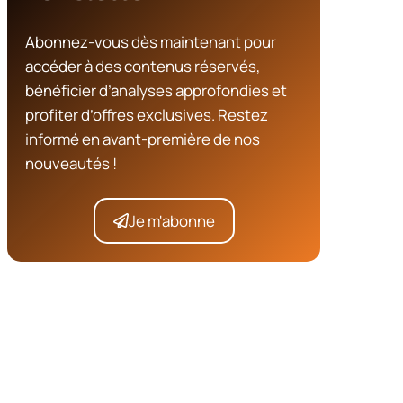
Abonnez-vous dès maintenant pour
accéder à des contenus réservés,
bénéficier d’analyses approfondies et
profiter d’offres exclusives. Restez
informé en avant-première de nos
nouveautés !
Je m'abonne