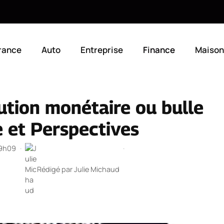
rance
Auto
Entreprise
Finance
Maison
lution monétaire ou bulle
e et Perspectives
19h09
·
·
Rédigé par
Julie Michaud