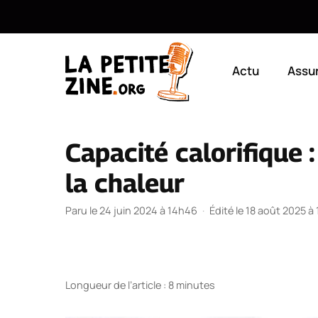
Aller
au
Actu
Assu
contenu
Capacité calorifique 
la chaleur
Paru le 24 juin 2024 à 14h46
·
Édité le 18 août 2025 à
Longueur de l’article : 8 minutes