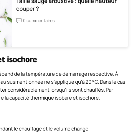
Taille sauge arbustive : quelle hauteur
couper ?
0 commentaires
et isochore
e dépend de la température de démarrage respective. À
l’eau susmentionnée ne s’applique qu’à 20 °C. Dans le cas
ilater considérablement lorsqu’ils sont chauffés. Par
re la capacité thermique isobare et isochore.
endant le chauffage et le volume change.