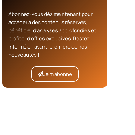
Abonnez-vous dès maintenant pour
accéder à des contenus réservés,
bénéficier d’analyses approfondies et
profiter d’offres exclusives. Restez
informé en avant-première de nos
nouveautés !
Je m'abonne