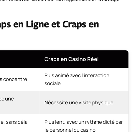
aps en Ligne et Craps en
Craps en Casino Réel
Plus animé avec l’interaction
us concentré
sociale
ec une
Nécessite une visite physique
e, sans délai
Plus lent, avec un rythme dicté par
le personnel du casino