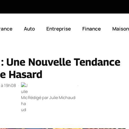
rance
Auto
Entreprise
Finance
Maison
 : Une Nouvelle Tendance
de Hasard
5 à 19h08
·
·
Rédigé par
Julie Michaud