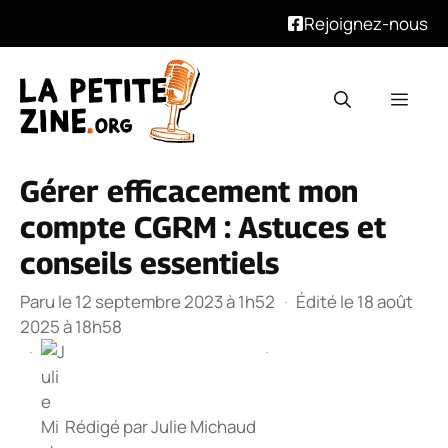
Rejoignez-nous
Aller
au
Men
contenu
Gérer efficacement mon
compte CGRM : Astuces et
conseils essentiels
Paru le 12 septembre 2023 à 1h52
·
Édité le 18 août
2025 à 18h58
·
·
Rédigé par
Julie Michaud