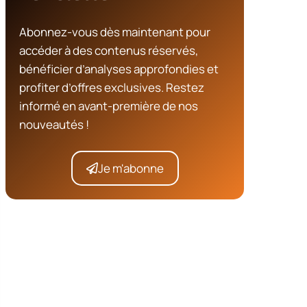
Abonnez-vous dès maintenant pour
accéder à des contenus réservés,
bénéficier d’analyses approfondies et
profiter d’offres exclusives. Restez
informé en avant-première de nos
nouveautés !
Je m'abonne