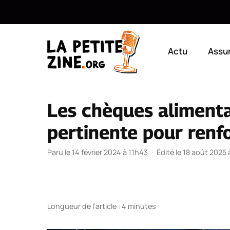
Aller
au
Actu
Assu
contenu
Les chèques alimenta
pertinente pour renfo
Paru le 14 février 2024 à 11h43
·
Édité le 18 août 2025
Longueur de l’article : 4 minutes