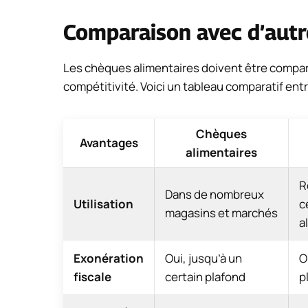
Comparaison avec d’autr
Les chèques alimentaires doivent être compar
compétitivité. Voici un tableau comparatif ent
Chèques
Avantages
alimentaires
R
Dans de nombreux
Utilisation
c
magasins et marchés
a
Exonération
Oui, jusqu’à un
O
fiscale
certain plafond
p