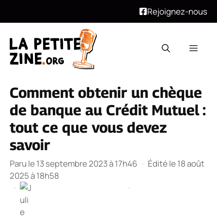
Rejoignez-nous
Aller
au
Men
contenu
Comment obtenir un chèque
de banque au Crédit Mutuel :
tout ce que vous devez
savoir
Paru le 13 septembre 2023 à 17h46
·
Édité le 18 août
2025 à 18h58
·
·