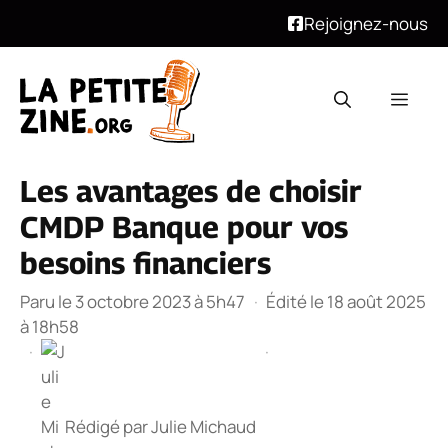
Rejoignez-nous
Aller
au
Men
contenu
Les avantages de choisir
CMDP Banque pour vos
besoins financiers
Paru le 3 octobre 2023 à 5h47
·
Édité le 18 août 2025
à 18h58
·
·
Rédigé par
Julie Michaud