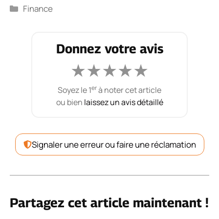
Catégories
Finance
Donnez votre avis
★
★
★
★
★
er
Soyez le 1
à noter cet article
ou bien
laissez un avis détaillé
Signaler une erreur ou faire une réclamation
Partagez cet article maintenant !