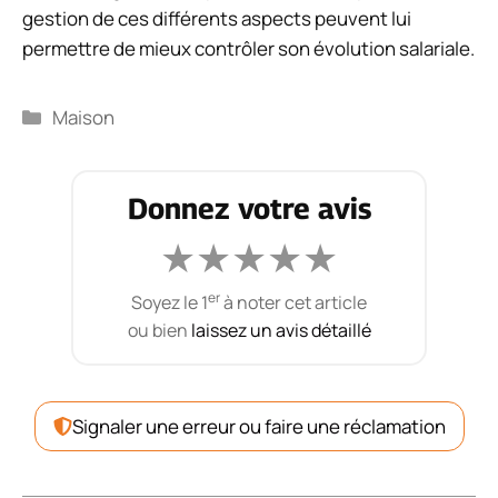
gestion de ces différents aspects peuvent lui
permettre de mieux contrôler son évolution salariale.
Catégories
Maison
Donnez votre avis
★
★
★
★
★
er
Soyez le 1
à noter cet article
ou bien
laissez un avis détaillé
Signaler une erreur ou faire une réclamation