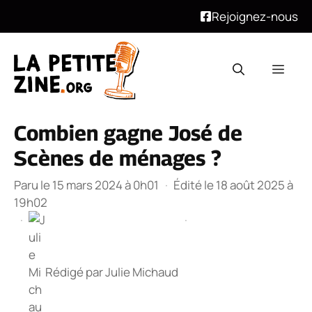
Rejoignez-nous
Aller
au
Men
contenu
Combien gagne José de
Scènes de ménages ?
Paru le 15 mars 2024 à 0h01
·
Édité le 18 août 2025 à
19h02
·
·
Rédigé par
Julie Michaud