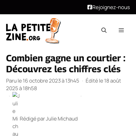
Rejoignez-nous
Aller
au
Men
contenu
Combien gagne un courtier :
Découvrez les chiffres clés
Paru le 16 octobre 2023 à 13h45
·
Édité le 18 août
2025 à 18h58
·
·
Rédigé par
Julie Michaud