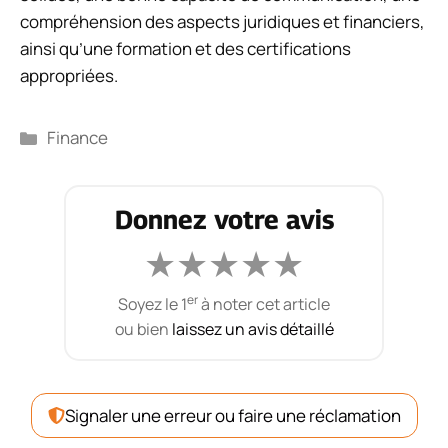
compréhension des aspects juridiques et financiers,
ainsi qu’une formation et des certifications
appropriées.
Catégories
Finance
Donnez votre avis
★
★
★
★
★
er
Soyez le 1
à noter cet article
ou bien
laissez un avis détaillé
Signaler une erreur ou faire une réclamation