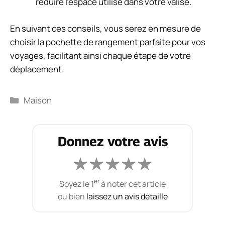
réduire l’espace utilisé dans votre valise.
En suivant ces conseils, vous serez en mesure de
choisir la pochette de rangement parfaite pour vos
voyages, facilitant ainsi chaque étape de votre
déplacement.
Catégories
Maison
Donnez votre avis
★
★
★
★
★
er
Soyez le 1
à noter cet article
ou bien
laissez un avis détaillé