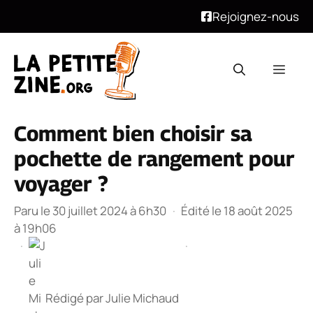
Rejoignez-nous
Aller
au
Men
contenu
Comment bien choisir sa
pochette de rangement pour
voyager ?
Paru le 30 juillet 2024 à 6h30
·
Édité le 18 août 2025
à 19h06
·
·
Rédigé par
Julie Michaud