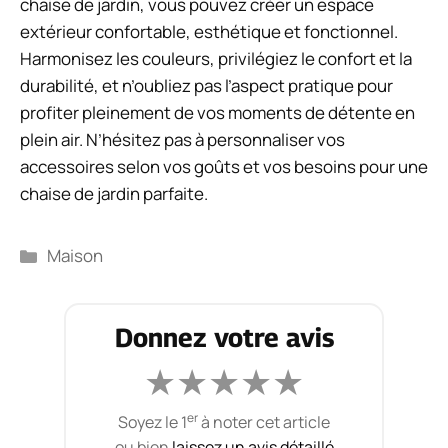
chaise de jardin, vous pouvez créer un espace
extérieur confortable, esthétique et fonctionnel.
Harmonisez les couleurs, privilégiez le confort et la
durabilité, et n’oubliez pas l’aspect pratique pour
profiter pleinement de vos moments de détente en
plein air. N’hésitez pas à personnaliser vos
accessoires selon vos goûts et vos besoins pour une
chaise de jardin parfaite.
Catégories
Maison
Donnez votre avis
★
★
★
★
★
er
Soyez le 1
à noter cet article
ou bien
laissez un avis détaillé