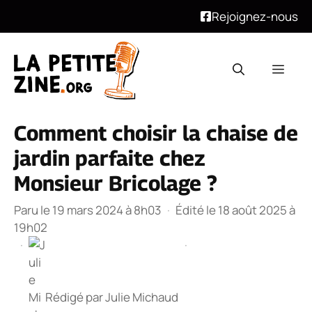
Rejoignez-nous
Aller
au
Men
contenu
Comment choisir la chaise de
jardin parfaite chez
Monsieur Bricolage ?
Paru le 19 mars 2024 à 8h03
·
Édité le 18 août 2025 à
19h02
·
·
Rédigé par
Julie Michaud