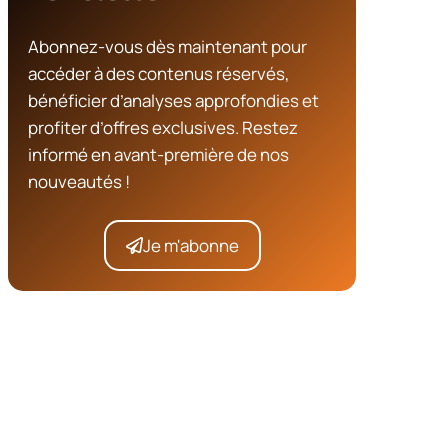
Abonnez-vous dès maintenant pour
accéder à des contenus réservés,
bénéficier d’analyses approfondies et
profiter d’offres exclusives. Restez
informé en avant-première de nos
nouveautés !
Je m'abonne