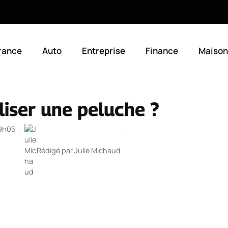
rance
Auto
Entreprise
Finance
Maison
ser une peluche ?
19h05
·
·
Rédigé par
Julie Michaud