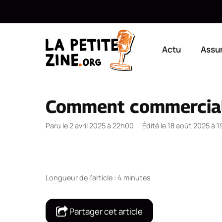
Aller
au
Actu
Assu
contenu
Comment commerciali
Paru le 2 avril 2025 à 22h00
·
Édité le 18 août 2025 à 
Longueur de l’article : 4 minutes
Partager cet article