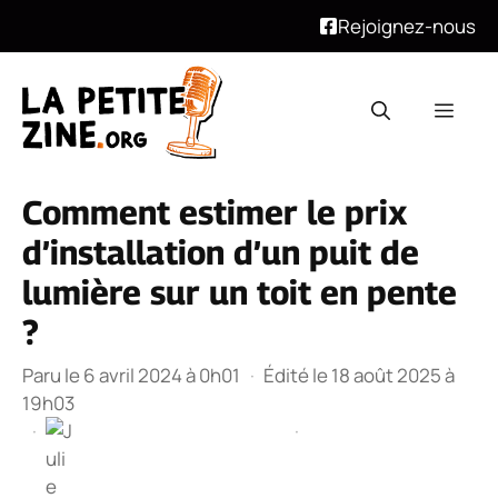
Rejoignez-nous
Aller
au
Men
contenu
Comment estimer le prix
d’installation d’un puit de
lumière sur un toit en pente
?
Paru le 6 avril 2024 à 0h01
·
Édité le 18 août 2025 à
19h03
·
·